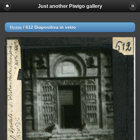
Just another Piwigo gallery
Deprecated
: strncmp(): Passing null to parameter #1 ($string1) of type
string is deprecated in
/var/www/html/piwigo/include/functions_url.inc.php
on line
447
Home
/
612 Diapositiva in vetro