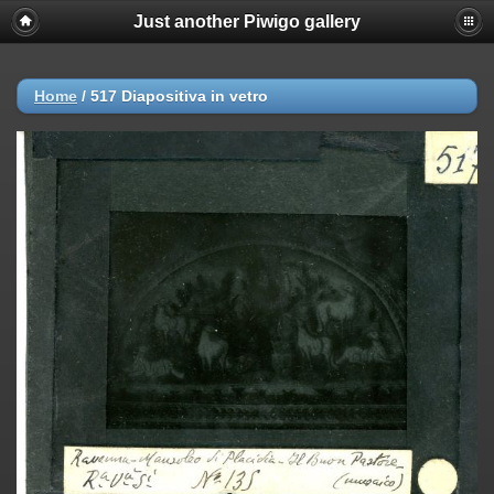
Just another Piwigo gallery
Deprecated
: strncmp(): Passing null to parameter #1 ($string1) of type
string is deprecated in
/var/www/html/piwigo/include/functions_url.inc.php
on line
447
Home
/
517 Diapositiva in vetro