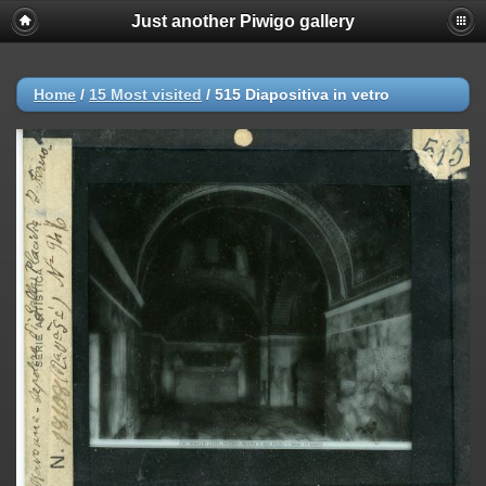
Just another Piwigo gallery
Home
/
15 Most visited
/
515 Diapositiva in vetro